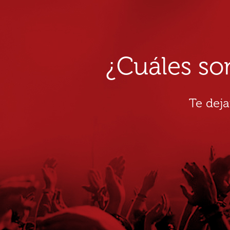
¿Cuáles so
Te dej