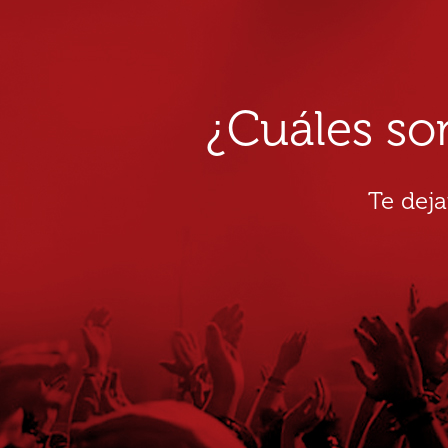
¿Cuáles so
Te dej