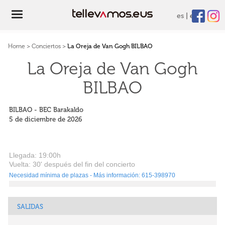
es
eu
Home
>
Conciertos
>
La Oreja de Van Gogh BILBAO
La Oreja de Van Gogh
BILBAO
BILBAO - BEC Barakaldo
5 de diciembre de 2026
Llegada:
19:00h
Vuelta:
30
' después
del fin del concierto
Necesidad mínima de plazas - Más información: 615-398970