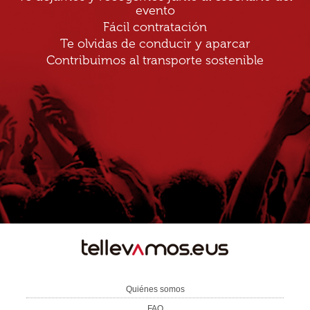
evento
Fácil contratación
Te olvidas de conducir y aparcar
Contribuimos al transporte sostenible
TE
LLEVAMOS
Quiénes somos
FAQ