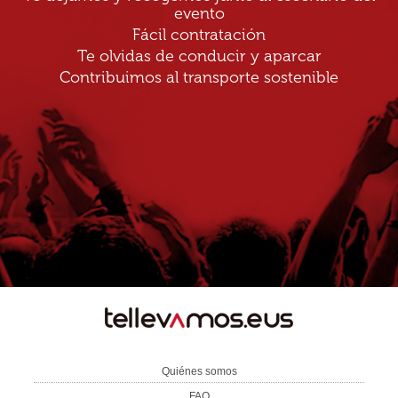
evento
Fácil contratación
Te olvidas de conducir y aparcar
Contribuimos al transporte sostenible
TE
LLEVAMOS
Quiénes somos
FAQ