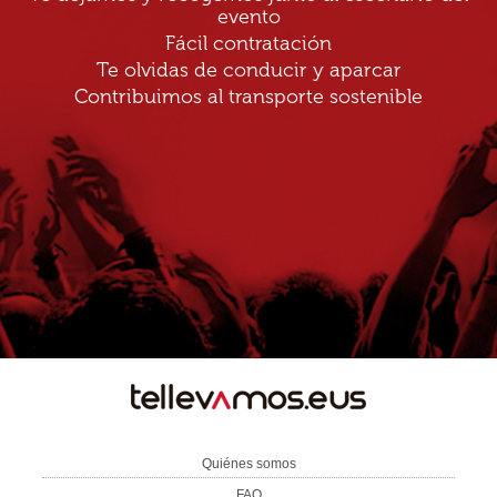
evento
Fácil contratación
Te olvidas de conducir y aparcar
Contribuimos al transporte sostenible
TE
LLEVAMOS
Quiénes somos
FAQ