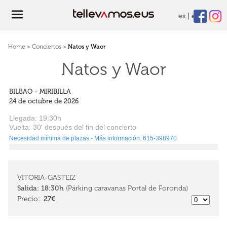
es
eu
Home
>
Conciertos
>
Natos y Waor
Natos y Waor
BILBAO - MIRIBILLA
24 de octubre de 2026
Llegada:
19:30h
Vuelta: 30
' después
del fin del concierto
Necesidad mínima de plazas - Más información: 615-398970
VITORIA-GASTEIZ
Salida:
18:30h
(Párking caravanas Portal de Foronda)
27€