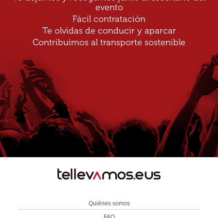
evento
Fácil contratación
Te olvidas de conducir y aparcar
Contribuimos al transporte sostenible
TE
LLEVAMOS
Quiénes somos
FAQ