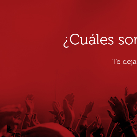
¿Cuáles so
Te dej