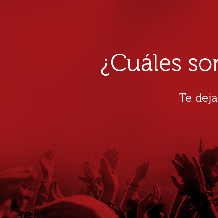
¿Cuáles so
Te dej