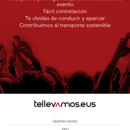
evento
Fácil contratación
Te olvidas de conducir y aparcar
Contribuimos al transporte sostenible
TE
LLEVAMOS
Quiénes somos
FAQ