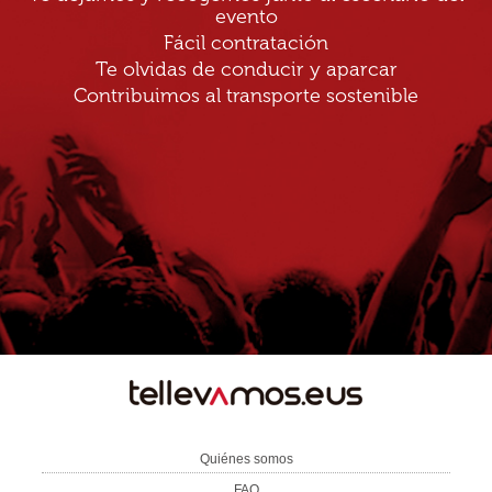
evento
Fácil contratación
Te olvidas de conducir y aparcar
Contribuimos al transporte sostenible
TE
LLEVAMOS
Quiénes somos
FAQ