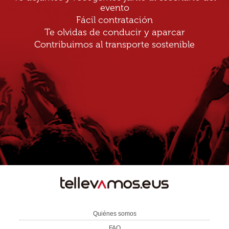
evento
Fácil contratación
Te olvidas de conducir y aparcar
Contribuimos al transporte sostenible
TE
LLEVAMOS
Quiénes somos
FAQ