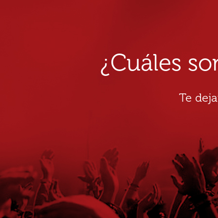
¿Cuáles so
Te dej