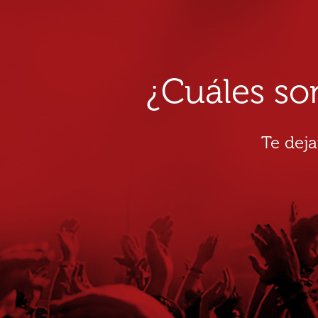
¿Cuáles so
Te dej