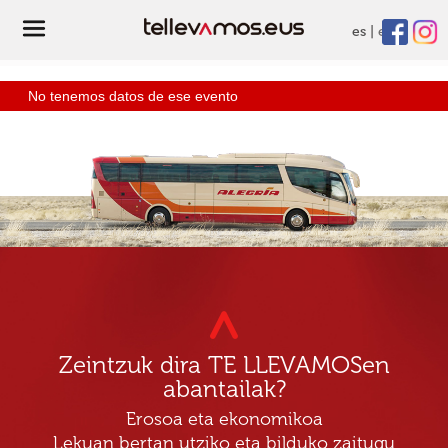
es
eu
No tenemos datos de ese evento
Zeintzuk dira TE LLEVAMOSen
abantailak?
Erosoa eta ekonomikoa
Lekuan bertan utziko eta bilduko zaitugu