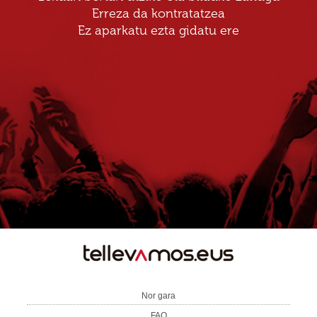
Erreza da kontratatzea
Ez aparkatu ezta gidatu ere
TE
LLEVAMOS
Nor gara
FAQ