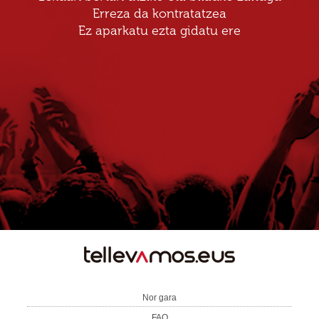
Erreza da kontratatzea
Ez aparkatu ezta gidatu ere
TE
LLEVAMOS
Nor gara
FAQ