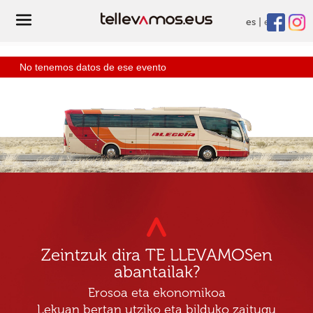
es
eu
No tenemos datos de ese evento
Zeintzuk dira TE LLEVAMOSen
abantailak?
Erosoa eta ekonomikoa
Lekuan bertan utziko eta bilduko zaitugu