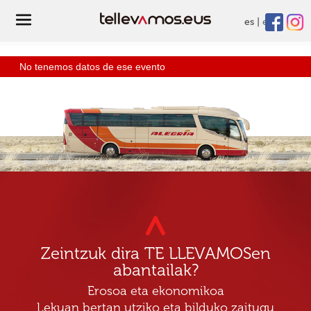
es
eu
No tenemos datos de ese evento
Zeintzuk dira TE LLEVAMOSen
abantailak?
Erosoa eta ekonomikoa
Lekuan bertan utziko eta bilduko zaitugu