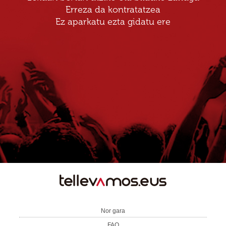
Erreza da kontratatzea
Ez aparkatu ezta gidatu ere
TE
LLEVAMOS
Nor gara
FAQ