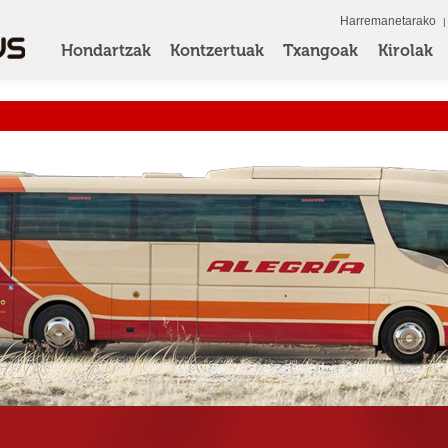
Harremanetarako
Hondartzak
Kontzertuak
Txangoak
Kirolak