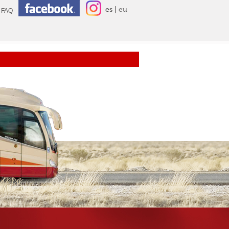
es
eu
FAQ