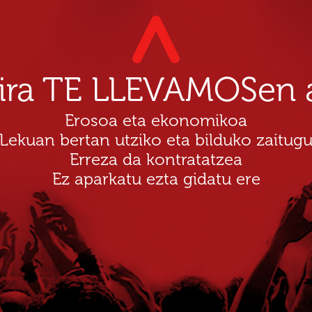
dira TE LLEVAMOSen a
Erosoa eta ekonomikoa
Lekuan bertan utziko eta bilduko zaitug
Erreza da kontratatzea
Ez aparkatu ezta gidatu ere