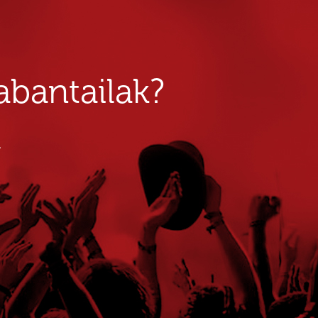
bantailak?
u