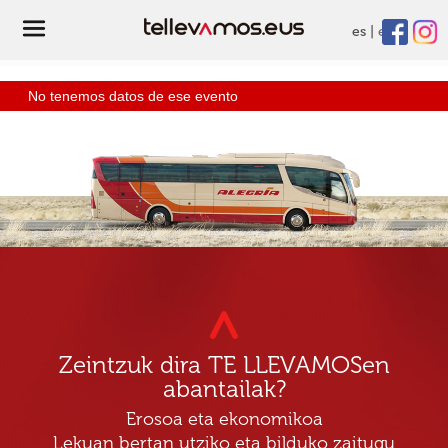
es
eu
No tenemos datos de ese evento
Zeintzuk dira TE LLEVAMOSen
abantailak?
Erosoa eta ekonomikoa
Lekuan bertan utziko eta bilduko zaitugu