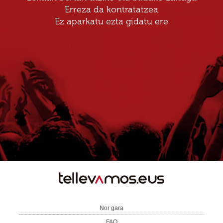
Erreza da kontratatzea
Ez aparkatu ezta gidatu ere
TE
LLEVAMOS
Nor gara
FAQ