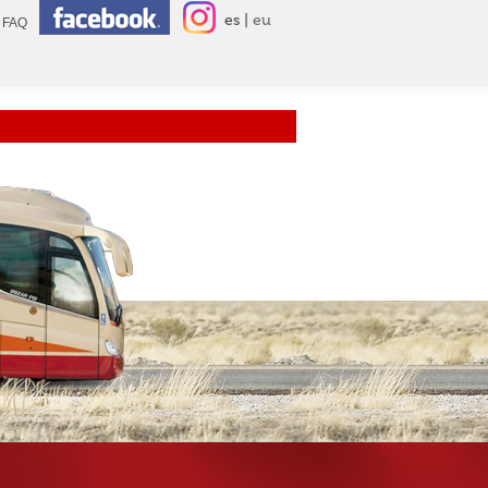
es
eu
FAQ