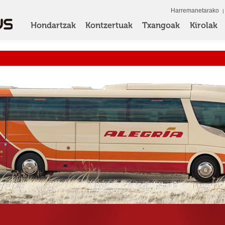
Harremanetarako
Hondartzak
Kontzertuak
Txangoak
Kirolak