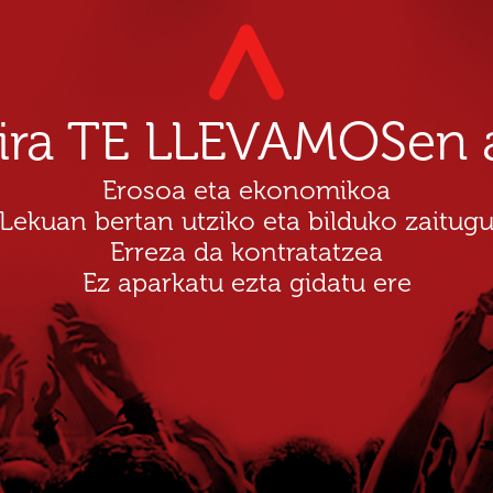
dira TE LLEVAMOSen a
Erosoa eta ekonomikoa
Lekuan bertan utziko eta bilduko zaitug
Erreza da kontratatzea
Ez aparkatu ezta gidatu ere