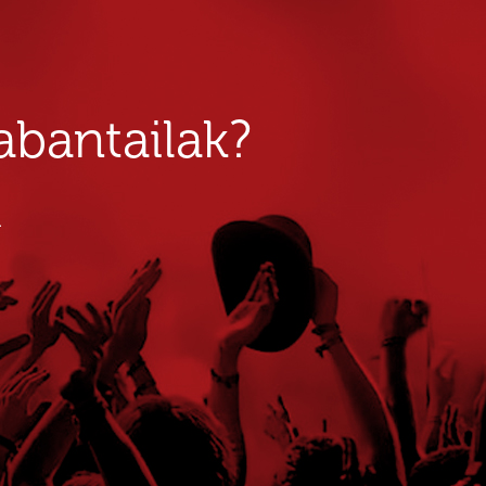
bantailak?
u