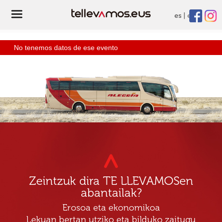
es
eu
No tenemos datos de ese evento
Zeintzuk dira TE LLEVAMOSen
abantailak?
Erosoa eta ekonomikoa
Lekuan bertan utziko eta bilduko zaitugu