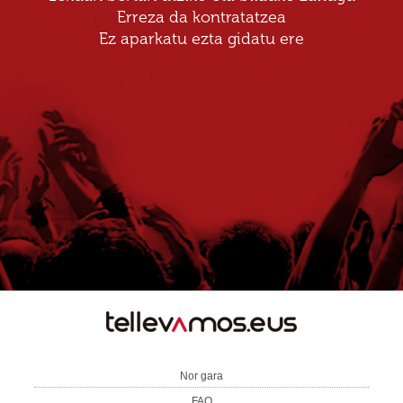
Erreza da kontratatzea
Ez aparkatu ezta gidatu ere
TE
LLEVAMOS
Nor gara
FAQ