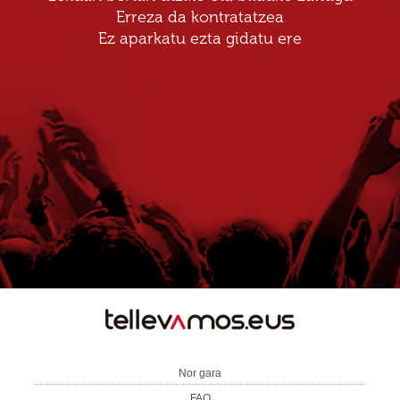
Erreza da kontratatzea
Ez aparkatu ezta gidatu ere
TE
LLEVAMOS
Nor gara
FAQ