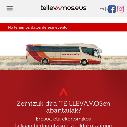
es
eu
No tenemos datos de ese evento
Zeintzuk dira TE LLEVAMOSen
abantailak?
Erosoa eta ekonomikoa
Lekuan bertan utziko eta bilduko zaitugu