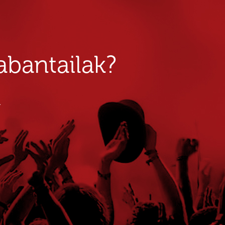
bantailak?
u