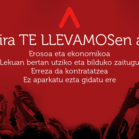
dira TE LLEVAMOSen a
Erosoa eta ekonomikoa
Lekuan bertan utziko eta bilduko zaitug
Erreza da kontratatzea
Ez aparkatu ezta gidatu ere