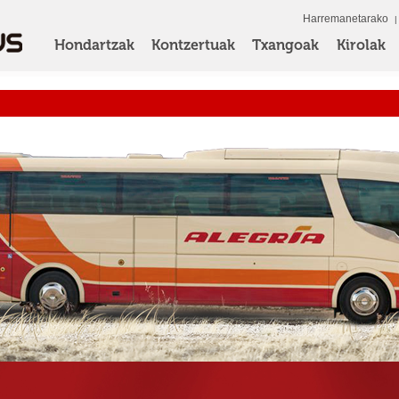
Harremanetarako
Hondartzak
Kontzertuak
Txangoak
Kirolak