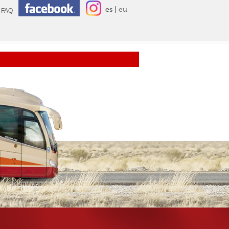
es
eu
FAQ