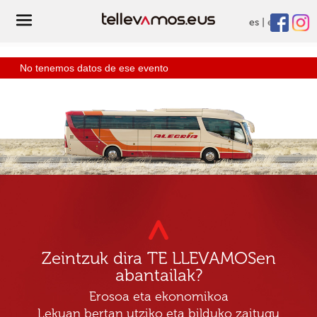
es
eu
No tenemos datos de ese evento
Zeintzuk dira TE LLEVAMOSen
abantailak?
Erosoa eta ekonomikoa
Lekuan bertan utziko eta bilduko zaitugu