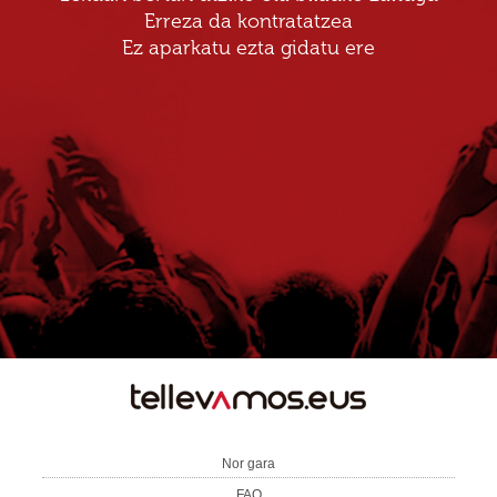
Erreza da kontratatzea
Ez aparkatu ezta gidatu ere
TE
LLEVAMOS
Nor gara
FAQ