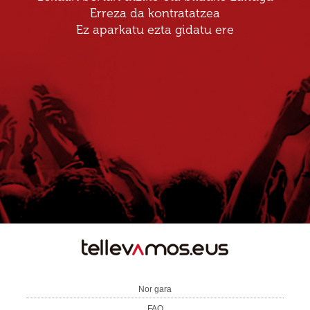
Erreza da kontratatzea
Ez aparkatu ezta gidatu ere
TE
LLEVAMOS
Nor gara
FAQ