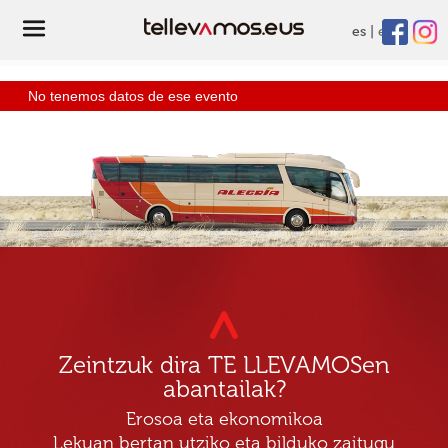
es
eu
No tenemos datos de ese evento
Zeintzuk dira TE LLEVAMOSen
abantailak?
Erosoa eta ekonomikoa
Lekuan bertan utziko eta bilduko zaitugu