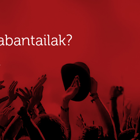
bantailak?
u