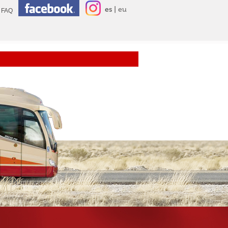
es
eu
FAQ