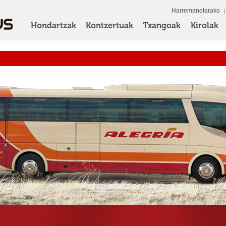
Harremanetarako
Hondartzak
Kontzertuak
Txangoak
Kirolak