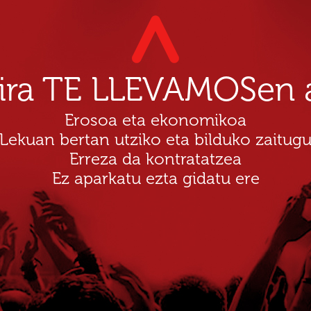
dira TE LLEVAMOSen a
Erosoa eta ekonomikoa
Lekuan bertan utziko eta bilduko zaitug
Erreza da kontratatzea
Ez aparkatu ezta gidatu ere