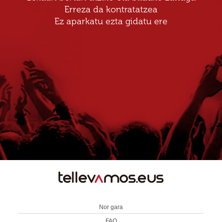
Erreza da kontratatzea
Ez aparkatu ezta gidatu ere
TE
LLEVAMOS
Nor gara
FAQ