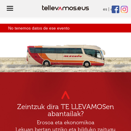
es
eu
No tenemos datos de ese evento
Zeintzuk dira TE LLEVAMOSen
abantailak?
Erosoa eta ekonomikoa
Lekuan bertan utziko eta bilduko zaitugu