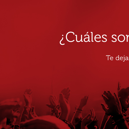
¿Cuáles so
Te dej