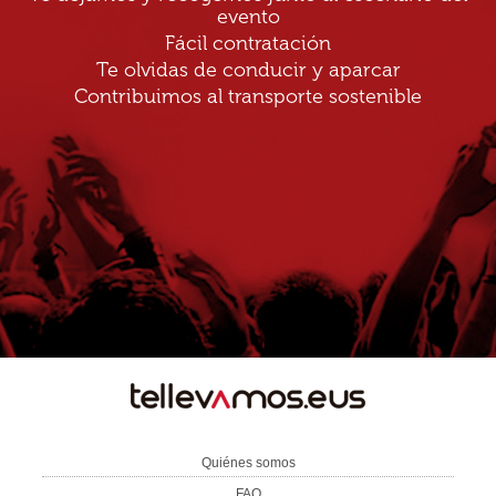
evento
Fácil contratación
Te olvidas de conducir y aparcar
Contribuimos al transporte sostenible
TE
LLEVAMOS
Quiénes somos
FAQ