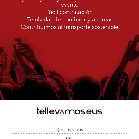
evento
Fácil contratación
Te olvidas de conducir y aparcar
Contribuimos al transporte sostenible
TE
LLEVAMOS
Quiénes somos
FAQ