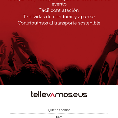
evento
Fácil contratación
Te olvidas de conducir y aparcar
Contribuimos al transporte sostenible
TE
LLEVAMOS
Quiénes somos
FAQ