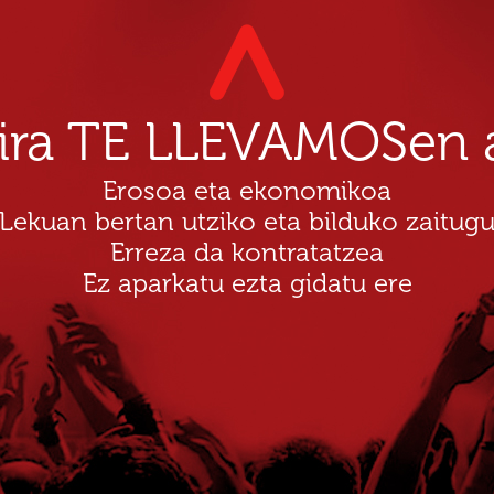
dira TE LLEVAMOSen a
Erosoa eta ekonomikoa
Lekuan bertan utziko eta bilduko zaitug
Erreza da kontratatzea
Ez aparkatu ezta gidatu ere