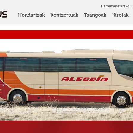
Harremanetarako
Hondartzak
Kontzertuak
Txangoak
Kirolak