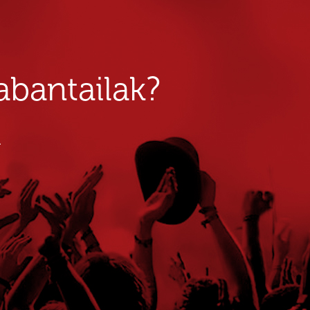
bantailak?
u