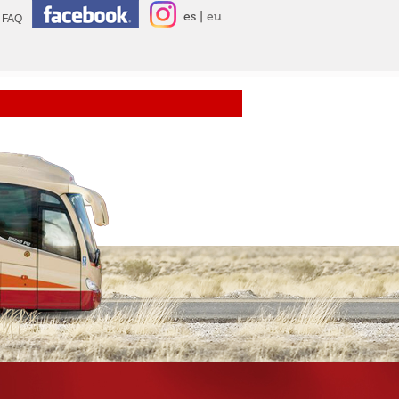
es
eu
FAQ