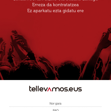
Erreza da kontratatzea
Ez aparkatu ezta gidatu ere
TE
LLEVAMOS
Nor gara
FAQ