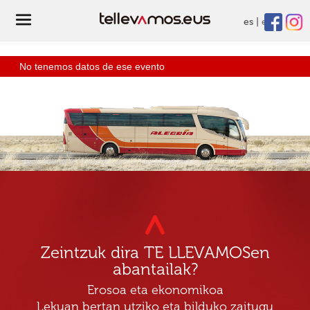
es
eu
No tenemos datos de ese evento
Zeintzuk dira TE LLEVAMOSen
abantailak?
Erosoa eta ekonomikoa
Lekuan bertan utziko eta bilduko zaitugu