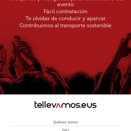
evento
Fácil contratación
Te olvidas de conducir y aparcar
Contribuimos al transporte sostenible
TE
LLEVAMOS
Quiénes somos
FAQ