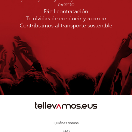
evento
Fácil contratación
Te olvidas de conducir y aparcar
Contribuimos al transporte sostenible
TE
LLEVAMOS
Quiénes somos
FAQ