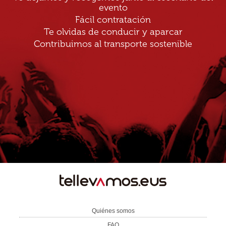
evento
Fácil contratación
Te olvidas de conducir y aparcar
Contribuimos al transporte sostenible
TE
LLEVAMOS
Quiénes somos
FAQ