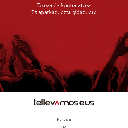
Erreza da kontratatzea
Ez aparkatu ezta gidatu ere
TE
LLEVAMOS
Nor gara
FAQ