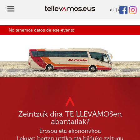
es
eu
No tenemos datos de ese evento
Zeintzuk dira TE LLEVAMOSen
abantailak?
Erosoa eta ekonomikoa
Lekuan bertan utziko eta bilduko zaitugu