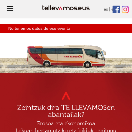
es
eu
No tenemos datos de ese evento
Zeintzuk dira TE LLEVAMOSen
abantailak?
Erosoa eta ekonomikoa
Lekuan bertan utziko eta bilduko zaitugu