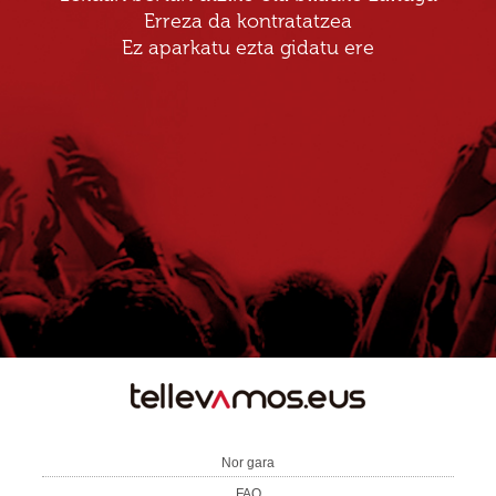
Erreza da kontratatzea
Ez aparkatu ezta gidatu ere
TE
LLEVAMOS
Nor gara
FAQ