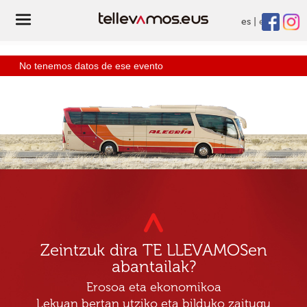
es
eu
No tenemos datos de ese evento
Zeintzuk dira TE LLEVAMOSen
abantailak?
Erosoa eta ekonomikoa
Lekuan bertan utziko eta bilduko zaitugu