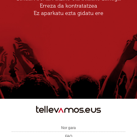
Erreza da kontratatzea
Ez aparkatu ezta gidatu ere
TE
LLEVAMOS
Nor gara
FAQ