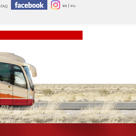
es
eu
FAQ