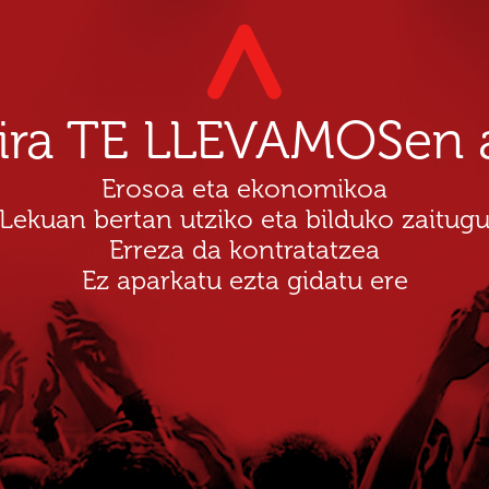
dira TE LLEVAMOSen a
Erosoa eta ekonomikoa
Lekuan bertan utziko eta bilduko zaitug
Erreza da kontratatzea
Ez aparkatu ezta gidatu ere