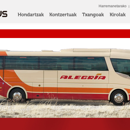
Harremanetarako
Hondartzak
Kontzertuak
Txangoak
Kirolak