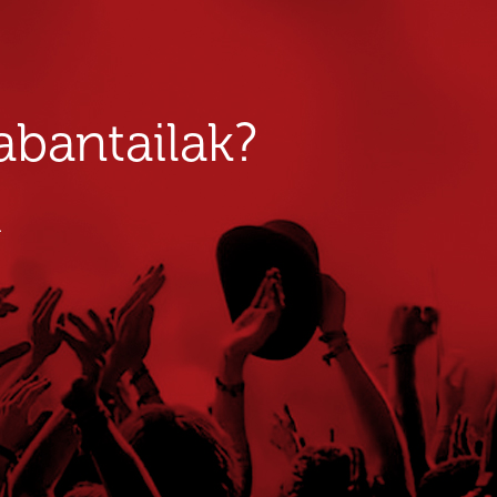
bantailak?
u