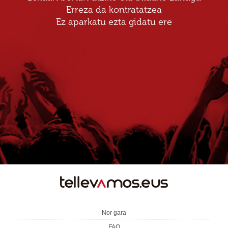
Erreza da kontratatzea
Ez aparkatu ezta gidatu ere
TE
LLEVAMOS
Nor gara
FAQ