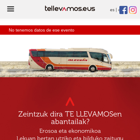
es
eu
No tenemos datos de ese evento
Zeintzuk dira TE LLEVAMOSen
abantailak?
Erosoa eta ekonomikoa
Lekuan bertan utziko eta bilduko zaitugu