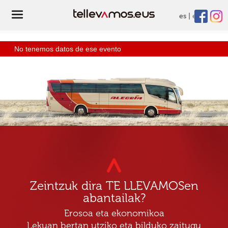
es
eu
No tenemos datos de ese evento
Zeintzuk dira TE LLEVAMOSen
abantailak?
Erosoa eta ekonomikoa
Lekuan bertan utziko eta bilduko zaitugu