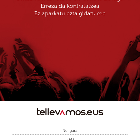
Erreza da kontratatzea
Ez aparkatu ezta gidatu ere
TE
LLEVAMOS
Nor gara
FAQ