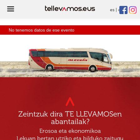
es
eu
No tenemos datos de ese evento
Zeintzuk dira TE LLEVAMOSen
abantailak?
Erosoa eta ekonomikoa
Lekuan bertan utziko eta bilduko zaitugu