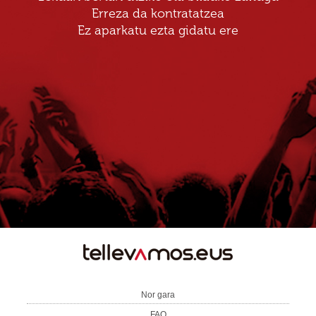
Erreza da kontratatzea
Ez aparkatu ezta gidatu ere
TE
LLEVAMOS
Nor gara
FAQ