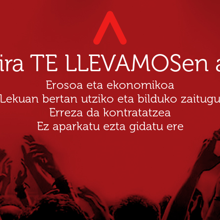
dira TE LLEVAMOSen a
Erosoa eta ekonomikoa
Lekuan bertan utziko eta bilduko zaitug
Erreza da kontratatzea
Ez aparkatu ezta gidatu ere