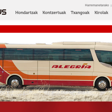
Harremanetarako
Hondartzak
Kontzertuak
Txangoak
Kirolak