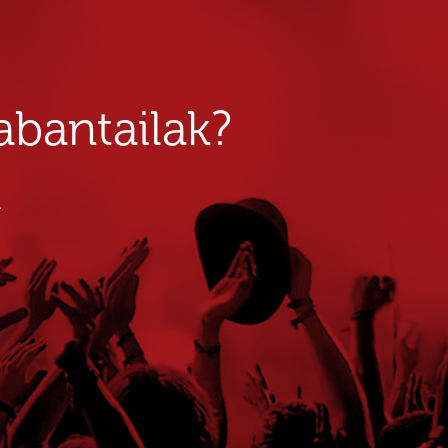
bantailak?
u