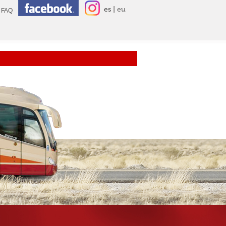
es
eu
FAQ