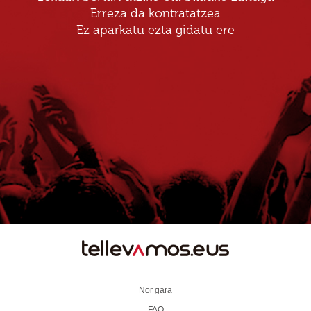
Erreza da kontratatzea
Ez aparkatu ezta gidatu ere
TE
LLEVAMOS
Nor gara
FAQ