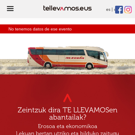
es
eu
No tenemos datos de ese evento
Zeintzuk dira TE LLEVAMOSen
abantailak?
Erosoa eta ekonomikoa
Lekuan bertan utziko eta bilduko zaitugu