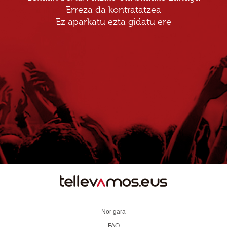
Erreza da kontratatzea
Ez aparkatu ezta gidatu ere
TE
LLEVAMOS
Nor gara
FAQ