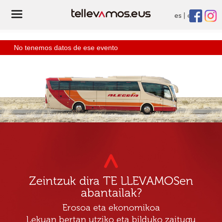
es
eu
No tenemos datos de ese evento
Zeintzuk dira TE LLEVAMOSen
abantailak?
Erosoa eta ekonomikoa
Lekuan bertan utziko eta bilduko zaitugu