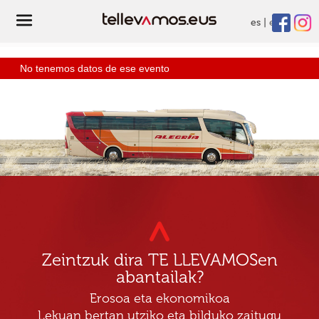
es
eu
No tenemos datos de ese evento
Zeintzuk dira TE LLEVAMOSen
abantailak?
Erosoa eta ekonomikoa
Lekuan bertan utziko eta bilduko zaitugu