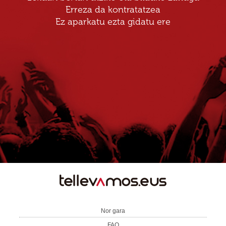
Erreza da kontratatzea
Ez aparkatu ezta gidatu ere
TE
LLEVAMOS
Nor gara
FAQ