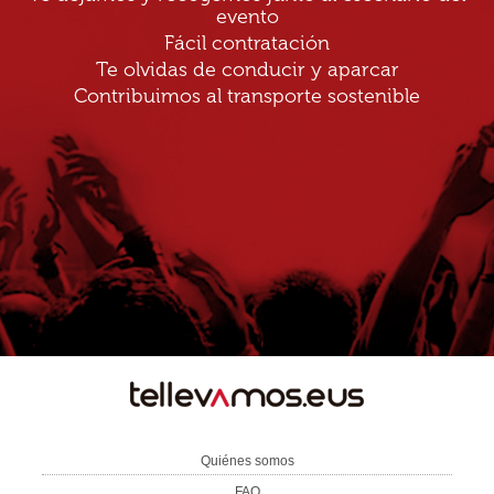
evento
Fácil contratación
Te olvidas de conducir y aparcar
Contribuimos al transporte sostenible
TE
LLEVAMOS
Quiénes somos
FAQ